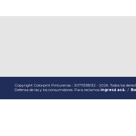
Copyright Colorpint Pinturerias - 30711338132 - 2026. Todos los derec
Defensa de las y los consumidores. Para reclamos
ingresá acá.
/
Bo