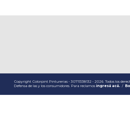
Copyright Colorpint Pinturerias - 30711338132 - 2026. Todos los derec
Defensa de las y los consumidores. Para reclamos
ingresá acá.
/
Bo