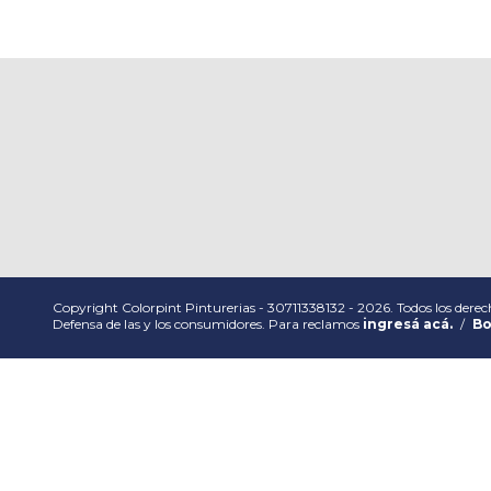
Copyright Colorpint Pinturerias - 30711338132 - 2026. Todos los derec
Defensa de las y los consumidores. Para reclamos
ingresá acá.
/
Bo